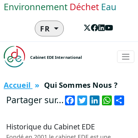
Aller au contenu principal
Environnement
Déchet
Eau
FR
Cabinet EDE International
Accueil
Qui Sommes Nous ?
Facebook
Twitter
LinkedI
What
Sh
Partager sur...
Historique du Cabinet EDE
Fondé en 2001 le cabinet EDE est une