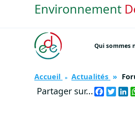
Aller au contenu principal
Environnement
D
Navigation princi
Qui sommes n
Accueil
Actualités
For
Faceb
Twit
L
Partager sur...