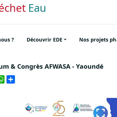
échet
Eau
pale
ous ?
Découvrir EDE
Nos projets ph
um & Congrès AFWASA - Yaoundé
ook
ter
inkedIn
WhatsApp
Share
Vignette