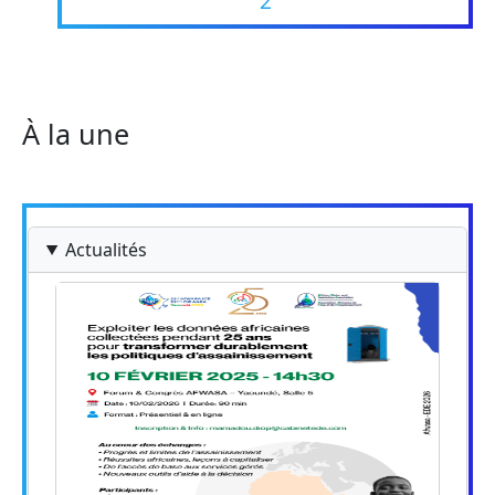
2
À la une
Actualités
Image